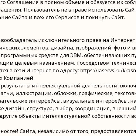
о Соглашения в полном объеме и обязуется их собл
лашения, Пользователь не вправе использовать Сайт
ие Сайта и всех его Сервисов и покинуть Сайт.
вообладатель исключительного права на Интернет-сай
ических элементов, дизайна, изображений, фото и 
е программных средств для ЭВМ, обеспечивающих 
щим целевым назначением, посредством техническ
я в сети Интернет по адресу: https://laservs.ru/kra
х Компанией.
 результаты интеллектуальной деятельности, вклю
татьи, иллюстрации, обложки, графические, текстов
вательские интерфейсы, визуальные интерфейсы, на
же дизайн, структура, выбор, координация, внешни
 другие объекты интеллектуальной собственности вс
ностей Сайта, независимо от того, предоставляютс