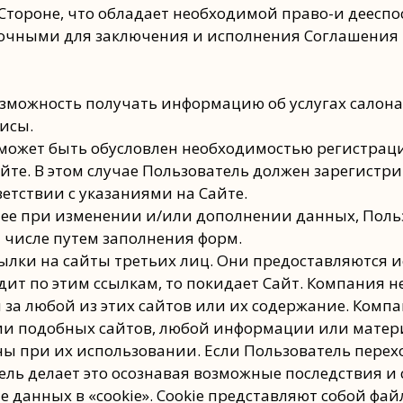
 Стороне, что обладает необходимой право-и дееспо
чными для заключения и исполнения Соглашения в 
озможность получать информацию об услугах салона
исы.
а может быть обусловлен необходимостью регистра
йте. В этом случае Пользователь должен зарегистр
етствии с указаниями на Сайте.
днее при изменении и/или дополнении данных, Поль
 числе путем заполнения форм.
сылки на сайты третьих лиц. Они предоставляются 
дит по этим ссылкам, то покидает Сайт. Компания н
и за любой из этих сайтов или их содержание. Комп
ии подобных сайтов, любой информации или матери
ны при их использовании. Если Пользователь перех
ль делает это осознавая возможные последствия и 
ие данных в «cookie». Cookie представляют собой ф