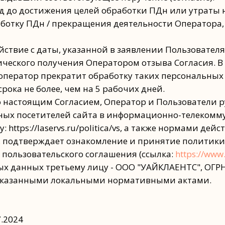
риод до достижения целей обработки ПДн или утрат
аботку ПДн / прекращения деятельности Оператора, 
йствие с даты, указанной в заявлении Пользователя
ического получения Оператором отзыва Согласия. В
ператор прекратит обработку таких персональных д
ока не более, чем на 5 рабочих дней.
но настоящим Согласием, Оператор и Пользователи 
ых посетителей сайта в информационно-телекомм
су: https://laservs.ru/politica/vs, а также нормами д
е, подтверждает ознакомление и принятие политики
и пользовательского соглашения (ссылка:
https://www
ных данных третьему лицу - ООО "УАЙКЛАЕНТС", ОГР
с указанными локальными нормативными актами.
7.2024