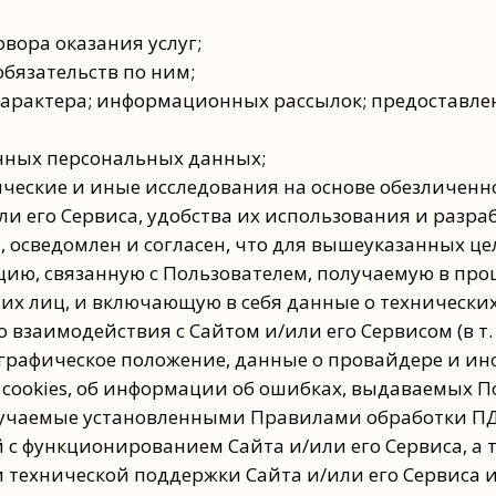
овора оказания услуг;
бязательств по ним;
арактера; информационных рассылок; предоставле
нных персональных данных;
ические и иные исследования на основе обезличен
и его Сервиса, удобства их использования и разраб
 осведомлен и согласен, что для вышеуказанных це
, связанную с Пользователем, получаемую в процес
их лиц, и включающую в себя данные о технических
о взаимодействия с Сайтом и/или его Сервисом (в т.
ографическое положение, данные о провайдере и ино
 cookies, об информации об ошибках, выдаваемых По
олучаемые установленными Правилами обработки ПД
 с функционированием Сайта и/или его Сервиса, а
технической поддержки Сайта и/или его Сервиса и