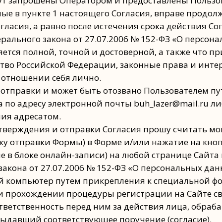
ут запрошены Оператором и предоставлены Пользов
ные в пункте 1 настоящего Согласия, вправе продо
гласия, а равно после истечения срока действия Со
рального закона от 27.07.2006 № 152-ФЗ «О персон
яется полной, точной и достоверной, а также что 
во Российской Федерации, законные права и интер
 отношении себя лично.
его отправки и может быть отозвано Пользователем 
а по адресу электронной почты buh_lazer@mail.ru 
ния адресатом.
тверждения и отправки Согласия прошу считать м
ку отправки Формы) в Форме и/или нажатие на кно
ле в блоке онлайн-записи) на любой странице Сайта 
го закона от 27.07.2006 № 152-ФЗ «О персональных д
й компьютер путем прикрепления к специальной ф
и прохождении процедуры регистрации на Сайте с
тветственность перед ним за действия лица, обра
выдавший соответствующее поручение (согласие).