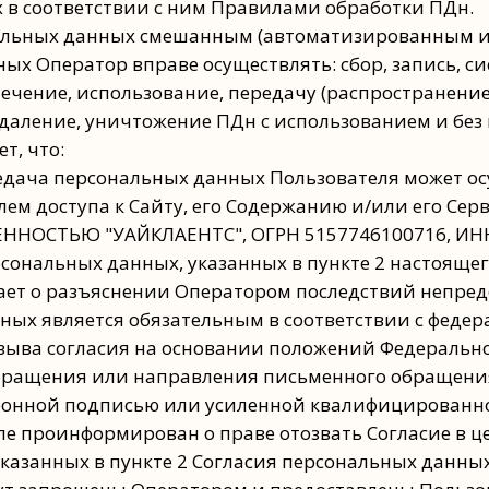
 в соответствии с ним Правилами обработки ПДн.
ональных данных смешанным (автоматизированным 
ых Оператор вправе осуществлять: сбор, запись, с
лечение, использование, передачу (распространени
удаление, уничтожение ПДн с использованием и без
т, что:
передача персональных данных Пользователя может о
ем доступа к Сайту, его Содержанию и/или его Сер
НОСТЬЮ "УАЙКЛАЕНТС", ОГРН 5157746100716, ИНН/
ерсональных данных, указанных в пункте 2 настоящег
дает о разъяснении Оператором последствий непре
нных является обязательным в соответствии с феде
ыва согласия на основании положений Федеральног
ращения или направления письменного обращения 
ронной подписью или усиленной квалифицированно
исле проинформирован о праве отозвать Согласие в 
 указанных в пункте 2 Согласия персональных данны