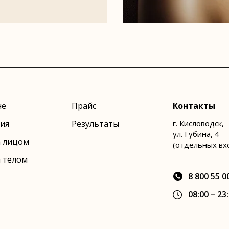
не
Прайс
Контакты
ия
Результаты
г. Кисловодск,
ул. Губина, 4
а лицом
(отдельных вх
а телом
8 800 55 0
08:00 – 23