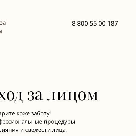
за
за
8 800 55 00 187
м
м
ход за лицом
рите коже заботу!
фессиональные процедуры
сияния и свежести лица.