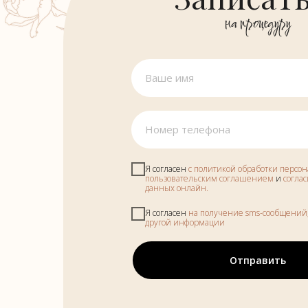
на процедуру
Я согласен
с политикой обработки персо
пользовательским соглашением
и
согла
данных онлайн.
Я согласен
на получение sms-сообщений
другой информации
Отправить