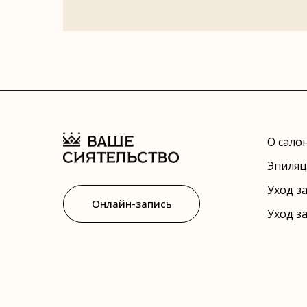
О сало
Эпиляц
Уход з
Онлайн-запись
Уход з