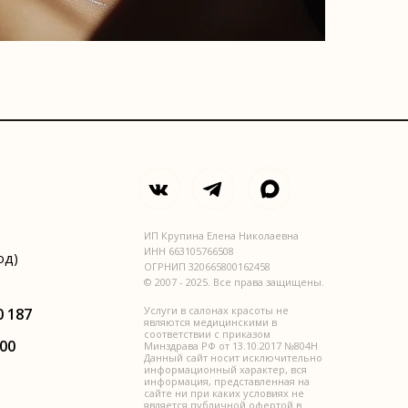
ИП Крупина Елена Николаевна
ИНН 663105766508
од)
ОГРНИП 320665800162458
© 2007 - 2025. Все права защищены.
Услуги в салонах красоты не
0 187
являются медицинскими в
соответствии с приказом
:00
Минздрава РФ от 13.10.2017 №804Н
Данный сайт носит исключительно
информационный характер, вся
информация, представленная на
сайте ни при каких условиях не
является публичной офертой в