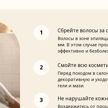
Сбрейте волосы за 
1
Волосы в зоне эпиляц
мм. В этом случае пр
эффективно и безболе
Смойте всю космет
2
Перед походом в сало
декоративную и уходо
гели и мази.
Не нарушайте кож
3
Воздержитесь от проц