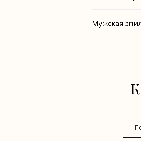
Мужская эпи
К
П