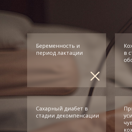
Беременность и
Ко
период лактации
в 
об
Сахарный диабет в
Пр
стадии декомпенсации
ус
чу
ко
Если у вас есть воп