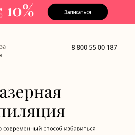
10%
а
Записаться
0
за
за
8 800 55 00 187
м
м
азерная
пиляция
то современный способ избавиться