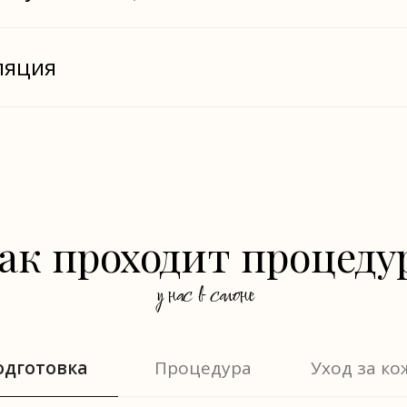
ляция
ак проходит процеду
у нас в салоне
одготовка
Процедура
Уход за ко