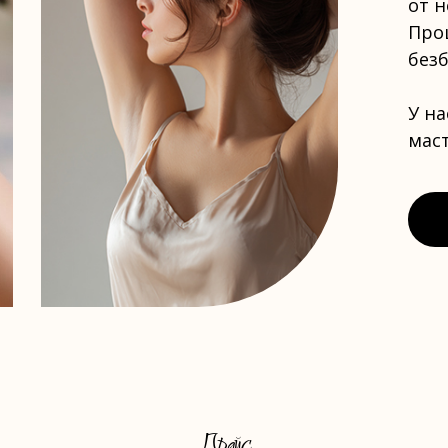
от н
Про
без
У н
маст
Прайс