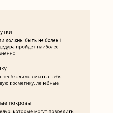
сутки
ии должны быть не более 1
оцедура пройдет наиболее
зненно.
ику
н необходимо смыть с себя
вую косметику, лечебные
ные покровы
едур, которые могут повредить