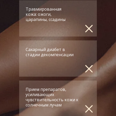
Травмированная
Оставить заявку
кожа: ожоги,
царапины, ссадины
Сахарный диабет в
стадии декомпенсации
Прием препаратов,
усиливающих
чувствительность кожи к
солнечным лучам