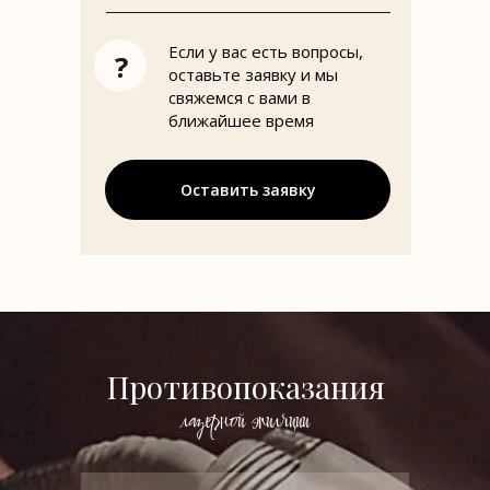
Если у вас есть вопросы,
?
оставьте заявку и мы
свяжемся с вами в
ближайшее время
Оставить заявку
Как ухаживать за кожей
Противопоказания
после процедуры:
лазерной эпиляции
Защищайте кожу от солнца
кремом с SPF и не загорайте