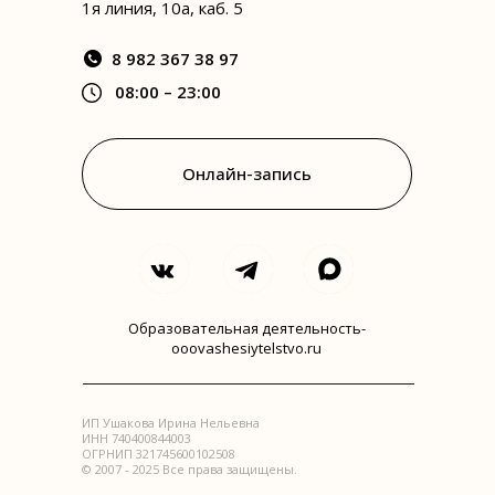
1я линия, 10а, каб. 5
8 982 367 38 97
08:00 – 23:00
Онлайн-запись
Образовательная деятельность-
ooovashesiytelstvo.ru
ИП Ушакова Ирина Нельевна
ИНН 740400844003
ОГРНИП 321745600102508
© 2007 - 2025 Все права защищены.