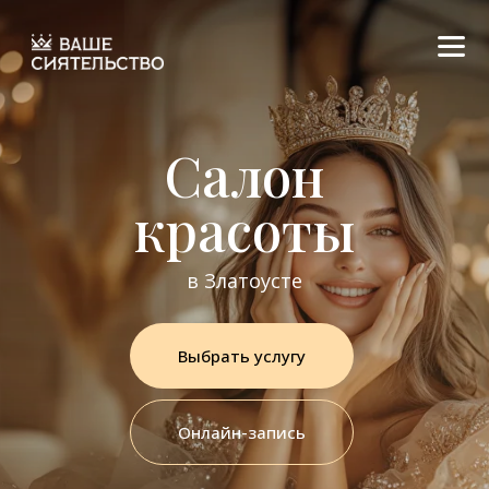
Салон
красоты
в Златоусте
Выбрать услугу
Онлайн-запись